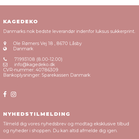
KAGEDEKO
Danmarks nok bedste leverandør indenfor luksus sukkerprint.
Ole Rømers Vej 18
,
8670 Låsby
Danmark
71993108 (8.00-12.00)
info@kagedeko.dk
CVR-nummer
:
40786309
Bankoplysninger
:
Sparekassen Danmark
Sitemap
NYHEDSTILMELDING
Tilmeld dig vores nyhedsbrev og modtag eksklusive tilbud
og nyheder i shoppen. Du kan altid afmelde dig igen.