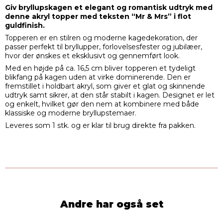
Giv bryllupskagen et elegant og romantisk udtryk med
denne akryl topper med teksten “Mr & Mrs” i flot
guldfinish.
Topperen er en stilren og moderne kagedekoration, der
passer perfekt til bryllupper, forlovelsesfester og jubilæer,
hvor der ønskes et eksklusivt og gennemført look.
Med en højde på ca. 16,5 cm bliver topperen et tydeligt
blikfang på kagen uden at virke dominerende. Den er
fremstillet i holdbart akryl, som giver et glat og skinnende
udtryk samt sikrer, at den står stabilt i kagen. Designet er let
og enkelt, hvilket gør den nem at kombinere med både
klassiske og moderne bryllupstemaer.
Leveres som 1 stk. og er klar til brug direkte fra pakken.
Andre har også set