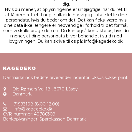
dig.
Hvis du mener, at oplysningerne er unøjagtige, har du ret til
at få dem rettet. I nogle tilfælde har vi pligt til at slette dine
persondata, hvis du beder om det. Det kan f.eks. være hvis
dine data ikke længere er nødvendige i forhold til det formål,
som vi skulle bruge dem til. Du kan også kontakte os, hvis du
mener, at dine persondata bliver behandlet i strid med
lovgivningen. Du kan skrive til os på: info@kagedeko.dk.
KAGEDEKO
Danmarks nok bedste leverandør indenfor luksus sukkerprint.
Ole Rømers Vej 18
,
8670 Låsby
Danmark
71993108 (8.00-12.00)
info@kagedeko.dk
CVR-nummer
:
40786309
Bankoplysninger
:
Sparekassen Danmark
Sitemap