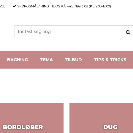
AGE
SPØRGSMÅL?
RING TIL OS PÅ +45 7199 3108 (KL. 9.00-12.00)
BAGNING
TEMA
TILBUD
TIPS & TRICKS
BORDLØBER
DUG