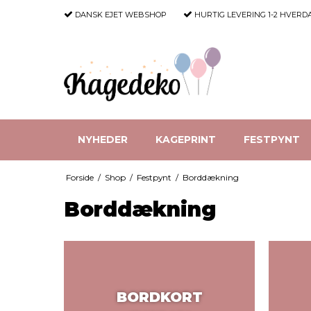
DANSK EJET WEBSHOP
HURTIG LEVERING
1-2 HVERD
NYHEDER
KAGEPRINT
FESTPYNT
Forside
/
Shop
/
Festpynt
/
Borddækning
Borddækning
BORDKORT