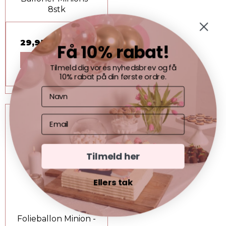
8stk
29,95 DKK
Få 10% rabat!
VIS PRODUKT
Tilmeld dig vores nyhedsbrev og få
10% rabat på din første ordre.
Tilmeld her
Ellers tak
Folieballon Minion -