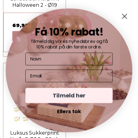
Halloween 2 - Ø19
69,95 DKK
Få 10% rabat!
VIS PRODUKT
Tilmeld dig vores nyhedsbrev og få
10% rabat på din første ordre.
Tilmeld her
Ellers tak
Luksus Sukkerprint