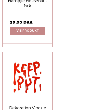
Hårbøjle Heksehat -
1stk
29,95 DKK
VIS PRODUKT
Dekoration Vindue