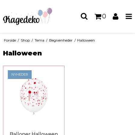
0
Forside
/
Shop
/
Tema
/
Begivenheder
/
Halloween
Halloween
NYHEDER
Balloner Halloween