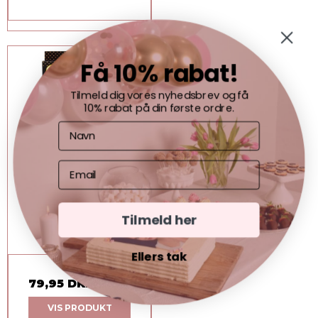
Få 10% rabat!
Tilmeld dig vores nyhedsbrev og få
10% rabat på din første ordre.
Wilton Halloween
Tilmeld her
Dekorationsæt
Zombie - 12 stk.
Ellers tak
79,95 DKK
VIS PRODUKT