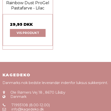
Rainbow Dust ProGel
Pastafarve - Lilac
29,95 DKK
VIS PRODUKT
KAGEDEKO
Danmarks nok bedste leverandør indenfor luksus sukkerprint.
Ole Rømers Vej 18
,
8670 Låsby
Danmark
71993108 (8.00-12.00)
info@kagedeko.dk