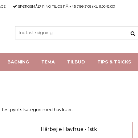
AGE
SPØRGSMÅL?
RING TIL OS PÅ +45 7199 3108 (KL. 9.00-12.00)
BAGNING
TEMA
TILBUD
TIPS & TRICKS
 festpynts kategori med havfruer.
Hårbøjle Havfrue - 1stk