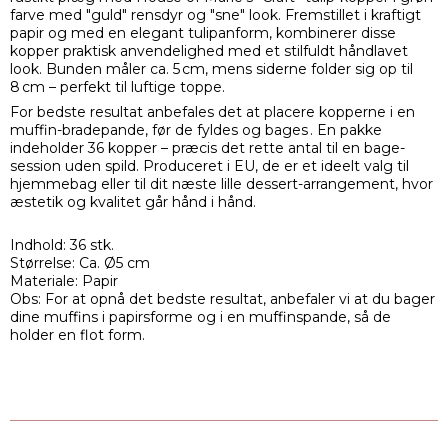
farve med "guld" rensdyr og "sne" look. Fremstillet i kraftigt
papir og med en elegant tulipanform, kombinerer disse
kopper praktisk anvendelighed med et stilfuldt håndlavet
look. Bunden måler ca. 5 cm, mens siderne folder sig op til
8 cm – perfekt til luftige toppe.
For bedste resultat anbefales det at placere kopperne i en
muffin-bradepande, før de fyldes og bages . En pakke
indeholder 36 kopper – præcis det rette antal til en bage-
session uden spild. Produceret i EU, de er et ideelt valg til
hjemmebag eller til dit næste lille dessert-arrangement, hvor
æstetik og kvalitet går hånd i hånd.
Indhold: 36 stk.
Størrelse: Ca. Ø5 cm
Materiale: Papir
Obs: For at opnå det bedste resultat, anbefaler vi at du bager
dine muffins i papirsforme og i en muffinspande, så de
holder en flot form.