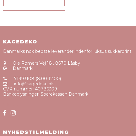
KAGEDEKO
Danmarks nok bedste leverandør indenfor luksus sukkerprint.
Ole Rømers Vej 18
,
8670 Låsby
Danmark
71993108 (8.00-12.00)
info@kagedeko.dk
CVR-nummer
:
40786309
Bankoplysninger
:
Sparekassen Danmark
Sitemap
NYHEDSTILMELDING