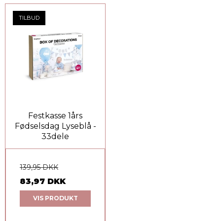
TILBUD
Festkasse 1års
Fødselsdag Lyseblå -
33dele
139,95 DKK
83,97 DKK
VIS PRODUKT