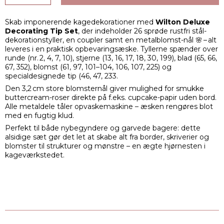
Skab imponerende kagedekorationer med
Wilton Deluxe
Decorating Tip Set
, der indeholder 26 sprøde rustfri stål-
dekorationstyller, en coupler samt en metalblomst-nål 🌸 – alt
leveres i en praktisk opbevaringsæske. Tyllerne spænder over
runde (nr. 2, 4, 7, 10), stjerne (13, 16, 17, 18, 30, 199), blad (65, 66,
67, 352), blomst (61, 97, 101–104, 106, 107, 225) og
specialdesignede tip (46, 47, 233.
Den 3,2 cm store blomsternål giver mulighed for smukke
buttercream-roser direkte på f.eks. cupcake-papir uden bord.
Alle metaldele tåler opvaskemaskine – æsken rengøres blot
med en fugtig klud.
Perfekt til både nybegyndere og garvede bagere: dette
alsidige sæt gør det let at skabe alt fra border, skriverier og
blomster til strukturer og mønstre – en ægte hjørnesten i
kageværkstedet.