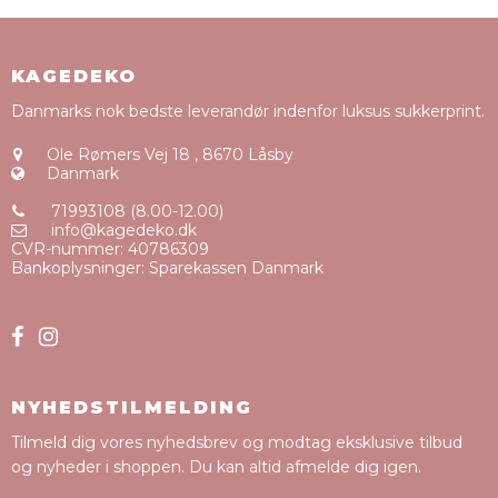
KAGEDEKO
Danmarks nok bedste leverandør indenfor luksus sukkerprint.
Ole Rømers Vej 18
,
8670 Låsby
Danmark
71993108 (8.00-12.00)
info@kagedeko.dk
CVR-nummer
:
40786309
Bankoplysninger
:
Sparekassen Danmark
Sitemap
NYHEDSTILMELDING
Tilmeld dig vores nyhedsbrev og modtag eksklusive tilbud
og nyheder i shoppen. Du kan altid afmelde dig igen.