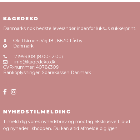
KAGEDEKO
Danmarks nok bedste leverandør indenfor luksus sukkerprint.
Ole Rømers Vej 18
,
8670 Låsby
Danmark
71993108 (8.00-12.00)
info@kagedeko.dk
CVR-nummer
:
40786309
Bankoplysninger
:
Sparekassen Danmark
Sitemap
NYHEDSTILMELDING
Tilmeld dig vores nyhedsbrev og modtag eksklusive tilbud
og nyheder i shoppen. Du kan altid afmelde dig igen.