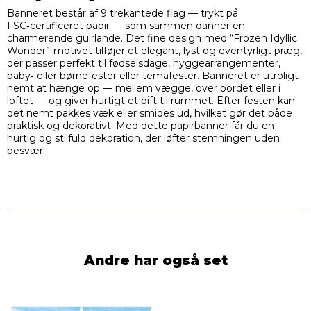
Banneret består af 9 trekantede flag — trykt på
FSC‑certificeret papir — som sammen danner en
charmerende guirlande. Det fine design med “Frozen Idyllic
Wonder”-motivet tilføjer et elegant, lyst og eventyrligt præg,
der passer perfekt til fødselsdage, hyggearrangementer,
baby‑ eller børnefester eller temafester. Banneret er utroligt
nemt at hænge op — mellem vægge, over bordet eller i
loftet — og giver hurtigt et pift til rummet. Efter festen kan
det nemt pakkes væk eller smides ud, hvilket gør det både
praktisk og dekorativt. Med dette papirbanner får du en
hurtig og stilfuld dekoration, der løfter stemningen uden
besvær.
Andre har også set