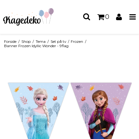
0
Forside
/
Shop
/
Tema
/
Set på tv
/
Frozen
/
Banner Frozen Idyllic Wonder - 9flag