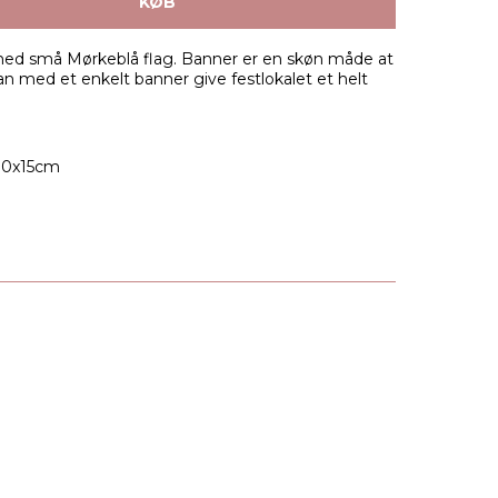
KØB
med små Mørkeblå flag. Banner er en skøn måde at
an med et enkelt banner give festlokalet et helt
 10x15cm