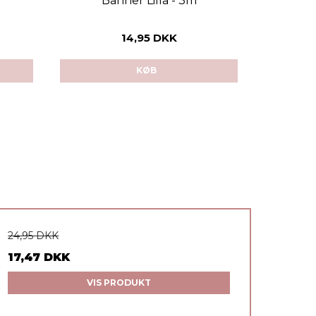
Banner Lilla - 3m
B
14,95 DKK
KØB
24,95 DKK
17,47 DKK
VIS PRODUKT